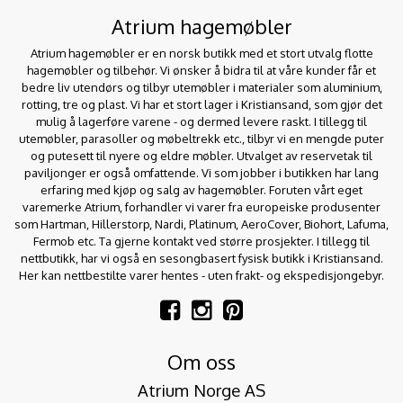
Atrium hagemøbler
Atrium hagemøbler er en norsk butikk med et stort utvalg flotte
hagemøbler og tilbehør. Vi ønsker å bidra til at våre kunder får et
bedre liv utendørs og tilbyr utemøbler i materialer som aluminium,
rotting, tre og plast. Vi har et stort lager i Kristiansand, som gjør det
mulig å lagerføre varene - og dermed levere raskt. I tillegg til
utemøbler, parasoller og møbeltrekk etc., tilbyr vi en mengde puter
og putesett til nyere og eldre møbler. Utvalget av reservetak til
paviljonger er også omfattende. Vi som jobber i butikken har lang
erfaring med kjøp og salg av hagemøbler. Foruten vårt eget
varemerke Atrium, forhandler vi varer fra europeiske produsenter
som Hartman, Hillerstorp, Nardi, Platinum, AeroCover, Biohort, Lafuma,
Fermob etc. Ta gjerne kontakt ved større prosjekter. I tillegg til
nettbutikk, har vi også en sesongbasert fysisk butikk i Kristiansand.
Her kan nettbestilte varer hentes - uten frakt- og ekspedisjongebyr.
Om oss
Atrium Norge AS