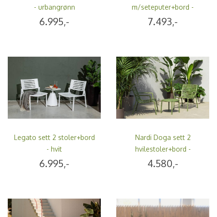
- urbangrønn
m/seteputer+bord -
hvit/fibergrå
6.995,-
7.493,-
Legato sett 2 stoler+bord
Nardi Doga sett 2
- hvit
hvilestoler+bord -
agavegrønn
6.995,-
4.580,-