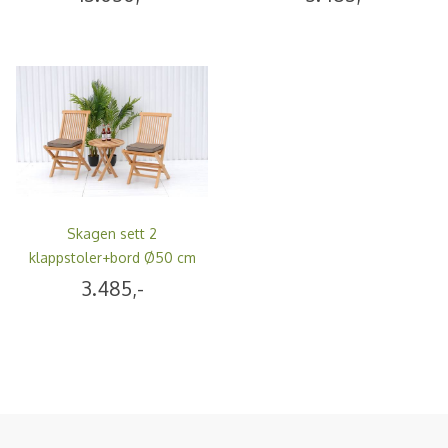
Skagen sett 2
klappstoler+bord Ø50 cm
- teak
3.485,-