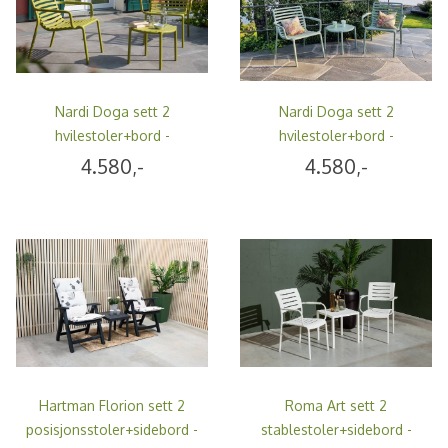
Nardi Doga sett 2
Nardi Doga sett 2
hvilestoler+bord -
hvilestoler+bord -
limegrønn
støvmint
4.580,-
4.580,-
Hartman Florion sett 2
Roma Art sett 2
posisjonsstoler+sidebord -
stablestoler+sidebord -