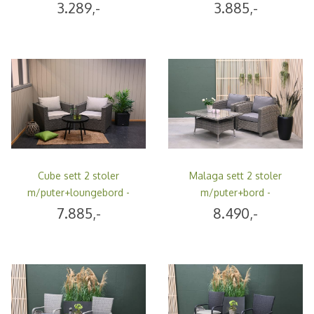
antrasittgrå
hvit
3.289,-
3.885,-
Cube sett 2 stoler
Malaga sett 2 stoler
m/puter+loungebord -
m/puter+bord -
gråmelert/strandgrå
gråbeige/vitrolgrå
7.885,-
8.490,-