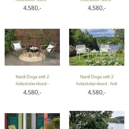
marsalarød
cappucino
4.580,-
4.580,-
Nardi Doga sett 2
Nardi Doga sett 2
hvilestoler+bord -
hvilestoler+bord - hvit
tabaccobrun
4.580,-
4.580,-