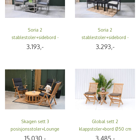
Soria 2
Soria 2
stablestoler+sidebord -
stablestoler+sidebord -
delfingrå
tjæresort/sort
3.193,-
3.293,-
Skagen sett 3
Global sett 2
posisjonsstoler+Lounge
klappstoler+bord Ø50 cm
bord - teak
- teak
15.030,-
3.485,-