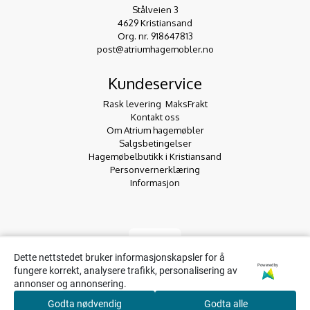
Stålveien 3
4629 Kristiansand
Org. nr. 918647813
post@atriumhagemobler.no
Kundeservice
Rask levering  MaksFrakt
Kontakt oss
Om Atrium hagemøbler
Salgsbetingelser
Hagemøbelbutikk i Kristiansand
Personvernerklæring
Informasjon
Dette nettstedet bruker informasjonskapsler for å
Powered by
fungere korrekt, analysere trafikk, personalisering av
annonser og annonsering.
Godta nødvendig
Godta alle
0