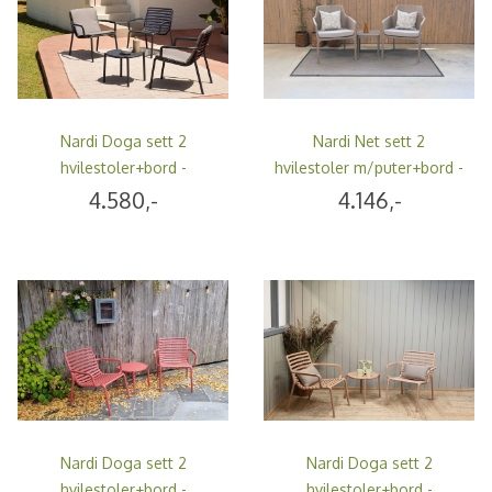
Nardi Doga sett 2
Nardi Net sett 2
hvilestoler+bord -
hvilestoler m/puter+bord -
antrasittgrå
gråbeige
4.580,-
4.146,-
Nardi Doga sett 2
Nardi Doga sett 2
hvilestoler+bord -
hvilestoler+bord -