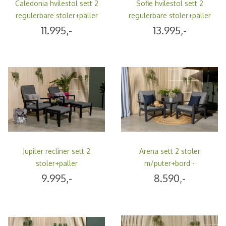
Caledonia hvilestol sett 2
Sofie hvilestol sett 2
regulerbare stoler+paller
regulerbare stoler+paller
m/puter+bord -
m/puter+bord - natur/lys
11.995,-
13.995,-
natur/beigemelert
gråbeige
Jupiter recliner sett 2
Arena sett 2 stoler
stoler+paller
m/puter+bord -
m/puter+bord -
antrasittgrå/mineralgrå
9.995,-
8.590,-
sort/stormgrå