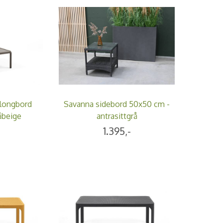
longbord
Savanna sidebord 50x50 cm -
åbeige
antrasittgrå
1.395,-