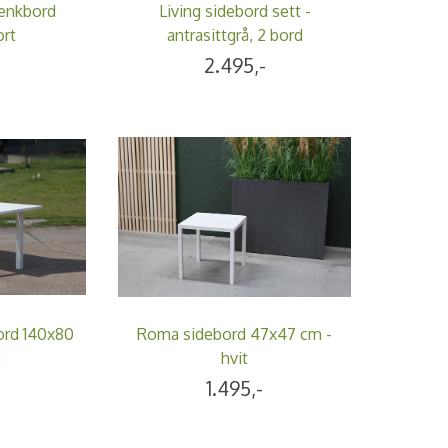
senkbord
Living sidebord sett -
ort
antrasittgrå, 2 bord
-
2.495,-
ord 140x80
Roma sidebord 47x47 cm -
t
hvit
1.495,-