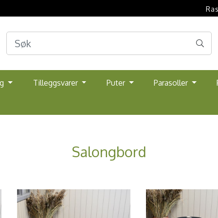
Ras
lg
Tilleggsvarer
Puter
Parasoller
Salongbord