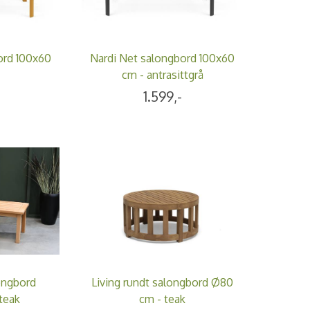
ord 100x60
Nardi Net salongbord 100x60
cm - antrasittgrå
1.599,-
ongbord
Living rundt salongbord Ø80
teak
cm - teak