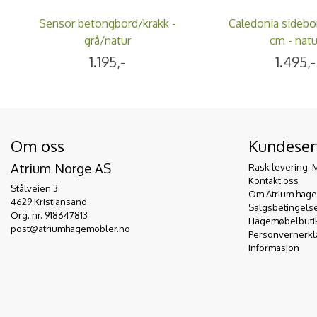
Sensor betongbord/krakk -
Caledonia sideb
grå/natur
cm - natu
1.195,-
1.495,-
Om oss
Kundeser
Atrium Norge AS
Rask levering  
Kontakt oss
Stålveien 3
Om Atrium hag
4629 Kristiansand
Salgsbetingels
Org. nr. 918647813
Hagemøbelbutikk
post@atriumhagemobler.no
Personvernerkl
Informasjon