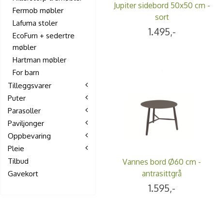
Jupiter sidebord 50x50 cm -
Fermob møbler
sort
Lafuma stoler
1.495,-
EcoFurn + sedertre
møbler
Hartman møbler
For barn
Tilleggsvarer
Puter
Parasoller
Paviljonger
Oppbevaring
Pleie
Tilbud
Vannes bord Ø60 cm -
antrasittgrå
Gavekort
1.595,-