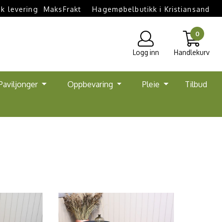
k levering  MaksFrakt
Hagemøbelbutikk i Kristiansand
0
Logg inn
Handlekurv
Paviljonger
Oppbevaring
Pleie
Tilbud