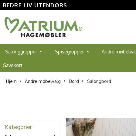
BEDRE LIV UTENDØRS
Salonggrupper
Spisegrupper
Andre møbelva
Gavekort
Hjem
Andre møbelvalg
Bord
Salongbord
Kategorier