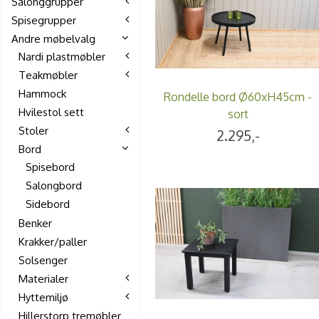
Salonggrupper
Spisegrupper
Andre møbelvalg
Nardi plastmøbler
Teakmøbler
Hammock
Rondelle bord Ø60xH45cm -
Hvilestol sett
sort
Stoler
2.295,-
Bord
Spisebord
Salongbord
Sidebord
Benker
Krakker/paller
Solsenger
Materialer
Hyttemiljø
Hillerstorp tremøbler