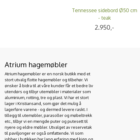
Tennessee sidebord Ø50 cm
- teak
2.950,-
Atrium hagemøbler
Atrium hagemøbler er en norsk butikk med et
stort utvalg flotte hagemøbler og tilbehør. Vi
ønsker å bidra til at våre kunder får et bedre liv
utendørs og tilbyr utemøbler i materialer som
aluminium, rotting, tre og plast. Vi har et stort
lager i Kristiansand, som gjør det mulig å
lagerføre varene - og dermed levere raskt. I
tillegg til utemøbler, parasoller og møbeltrekk
etc., tilbyr vi en mengde puter og putesett til
nyere og eldre møbler. Utvalget av reservetak
til paviljonger er også omfattende. Vi som
jobber i butikken har lang erfaring med kjøp og