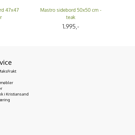
ord 47x47
Mastro sidebord 50x50 cm -
r
teak
1.995,-
vice
MaksFrakt
emøbler
er
 i Kristiansand
æring