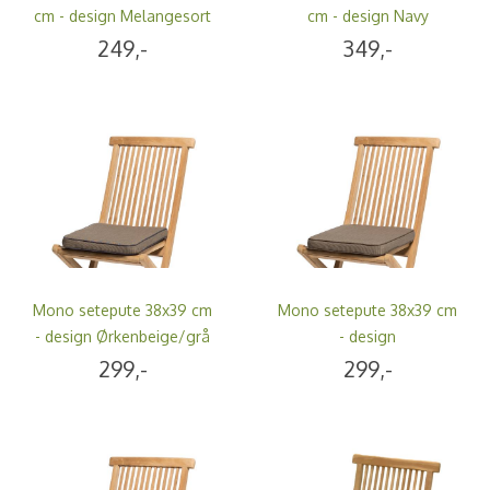
cm - design Melangesort
cm - design Navy
249,-
349,-
Mono setepute 38x39 cm
Mono setepute 38x39 cm
- design Ørkenbeige/grå
- design
Ørkenbeige/hasselbrun
299,-
299,-