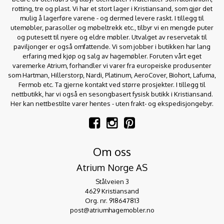
rotting, tre og plast. Vi har et stort lager i Kristiansand, som gjør det
mulig å lagerføre varene - og dermed levere raskt. I tillegg til
utemøbler, parasoller og møbeltrekk etc., tilbyr vi en mengde puter
og putesett til nyere og eldre møbler. Utvalget av reservetak til
paviljonger er også omfattende. Vi som jobber i butikken har lang
erfaring med kjøp og salg av hagemøbler. Foruten vårt eget
varemerke Atrium, forhandler vi varer fra europeiske produsenter
som Hartman, Hillerstorp, Nardi, Platinum, AeroCover, Biohort, Lafuma,
Fermob etc. Ta gjerne kontakt ved større prosjekter. I tillegg til
nettbutikk, har vi også en sesongbasert fysisk butikk i Kristiansand.
Her kan nettbestilte varer hentes - uten frakt- og ekspedisjongebyr.
Om oss
Atrium Norge AS
Stålveien 3
4629 Kristiansand
Org. nr. 918647813
post@atriumhagemobler.no