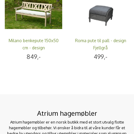
Milano benkepute 150x50
Roma pute til pall - design
cm - design
Fjellgrå
Perlemorsbeige
849,-
499,-
Atrium hagemøbler
Atrium hagemøbler er en norsk butikk med et stort utvalg flotte
hagemøbler og tilbehør. Vi ønsker å bidra til at våre kunder får et
bedre liv utendørs og tilbyr utemøbler i materialer som aluminium,