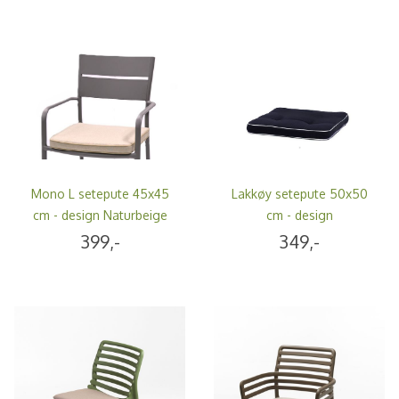
Mono L setepute 45x45
Lakkøy setepute 50x50
cm - design Naturbeige
cm - design
Panamablå/hvit
399,-
349,-