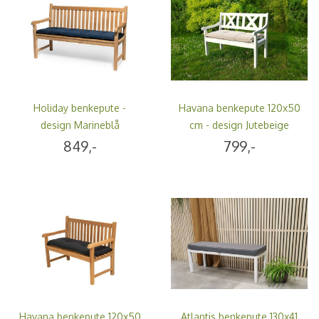
Holiday benkepute -
Havana benkepute 120x50
design Marineblå
cm - design Jutebeige
849,-
799,-
Havana benkepute 120x50
Atlantis benkepute 130x41