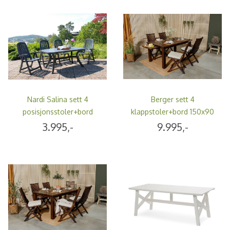
Nardi Salina sett 4
Berger sett 4
posisjonsstoler+bord
klappstoler+bord 150x90
165x95 cm - antrasittgrå
cm - tjærebrun
3.995,-
9.995,-