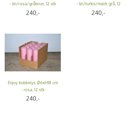
- lin/rosa/gråbrun, 12 stk
- lin/turkis/mørk grå, 12
stk
240,-
240,-
Enjoy kubbelys Ø6xH18 cm
- rosa, 12 stk
240,-