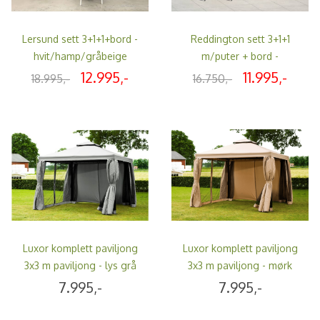
Lersund sett 3+1+1+bord -
Reddington sett 3+1+1
hvit/hamp/gråbeige
m/puter + bord -
sort/gråbeige
12.995,-
11.995,-
18.995,-
16.750,-
Luxor komplett paviljong
Luxor komplett paviljong
3x3 m paviljong - lys grå
3x3 m paviljong - mørk
beige
7.995,-
7.995,-