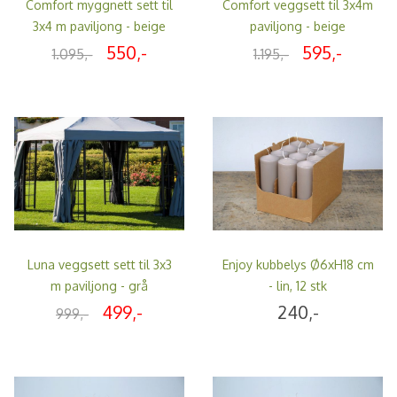
Comfort myggnett sett til
Comfort veggsett til 3x4m
3x4 m paviljong - beige
paviljong - beige
550,-
595,-
1.095,-
1.195,-
Luna veggsett sett til 3x3
Enjoy kubbelys Ø6xH18 cm
m paviljong - grå
- lin, 12 stk
499,-
240,-
999,-