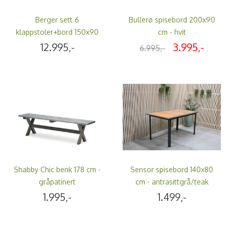
Berger sett 6
Bullerø spisebord 200x90
klappstoler+bord 150x90
cm - hvit
cm - tjærebrun
12.995,-
3.995,-
6.995,-
Shabby Chic benk 178 cm -
Sensor spisebord 140x80
gråpatinert
cm - antrasittgrå/teak
1.995,-
1.499,-