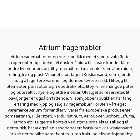
Atrium hagemøbler
Atrium hagemøbler er en norsk butikk med et stort utvalg flotte
hagemøbler og tilbehør. Vi ønsker å bidra til at våre kunder får et
bedre liv utendørs og tilbyr utemøbler i materialer som aluminium,
rotting, tre og plast. Vi har et stort lager i Kristiansand, som gjør det
mulig å lagerføre varene - og dermed levere raskt. I tillegg til
utemøbler, parasoller og møbeltrekk etc., tilbyr vi en mengde puter
og putesett til nyere og eldre møbler. Utvalget av reservetak til
paviljonger er også omfattende. Vi som jobber i butikken har lang
erfaring med kjøp og salg av hagemøbler. Foruten vårt eget
varemerke Atrium, forhandler vi varer fra europeiske produsenter
som Hartman, Hillerstorp, Nardi, Platinum, AeroCover, Biohort, Lafuma,
Fermob etc. Ta gjerne kontakt ved større prosjekter. I tillegg til
nettbutikk, har vi også en sesongbasert fysisk butikk i Kristiansand.
Her kan nettbestilte varer hentes - uten frakt- og ekspedisjongebyr.