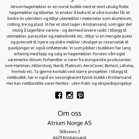
Atrium hagemøbler er en norsk butikk med et stort utvalg flotte
hagemøbler og tilbehør. Vi ønsker å bidra til at våre kunder får et
bedre liv utendørs og tilbyr utemøbler i materialer som aluminium,
rotting, tre og plast. Vi har et stort lager i Kristiansand, som gjør det
mulig å lagerføre varene - og dermed levere raskt. I tillegg til
utemøbler, parasoller og møbeltrekk etc., tilbyr vi en mengde puter
og putesett til nyere og eldre møbler. Utvalget av reservetak til
paviljonger er også omfattende. Vi som jobber i butikken har lang
erfaring med kjøp og salg av hagemøbler. Foruten vårt eget
varemerke Atrium, forhandler vi varer fra europeiske produsenter
som Hartman, Hillerstorp, Nardi, Platinum, AeroCover, Biohort, Lafuma,
Fermob etc. Ta gjerne kontakt ved større prosjekter. I tillegg til
nettbutikk, har vi også en sesongbasert fysisk butikk i Kristiansand.
Her kan nettbestilte varer hentes - uten frakt- og ekspedisjongebyr.
Om oss
Atrium Norge AS
Stålveien 3
4629 Kristiansand