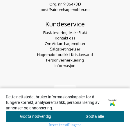
Org. nr. 918647813
post@atriumhagemobler.no
Kundeservice
Rask levering  MaksFrakt
Kontakt oss
Om Atrium hagemøbler
Salgsbetingelser
Hagemøbelbutikk i Kristiansand
Personvernerklæring
Informasjon
Dette nettstedet bruker informasjonskapsler for å
Powered by
fungere korrekt, analysere trafikk, personalisering av
annonser og annonsering.
Godta nødvendig
Godta alle
0
Juster innstillingene
Hjem
Meny
Søk
Konto
Handlekurv