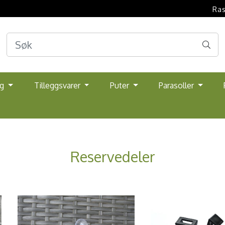
Ras
lg
Tilleggsvarer
Puter
Parasoller
Reservedeler