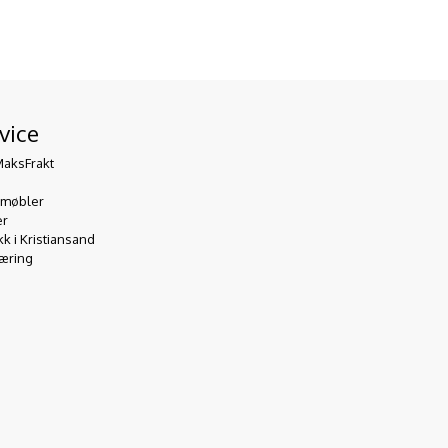
vice
MaksFrakt
emøbler
er
 i Kristiansand
æring