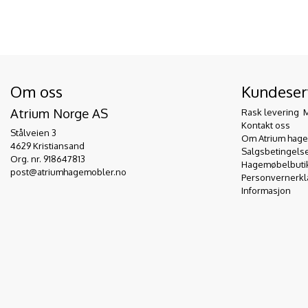
Om oss
Kundeser
Atrium Norge AS
Rask levering  
Kontakt oss
Stålveien 3
Om Atrium hag
4629 Kristiansand
Salgsbetingels
Org. nr. 918647813
Hagemøbelbutikk
post@atriumhagemobler.no
Personvernerkl
Informasjon