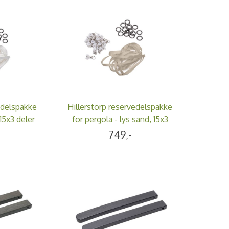
edelspakke
Hillerstorp reservedelspakke
 15x3 deler
for pergola - lys sand, 15x3
deler
749,-