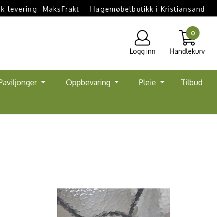
k levering  MaksFrakt
Hagemøbelbutikk i Kristiansand
0
Logg inn
Handlekurv
Paviljonger
Oppbevaring
Pleie
Tilbud