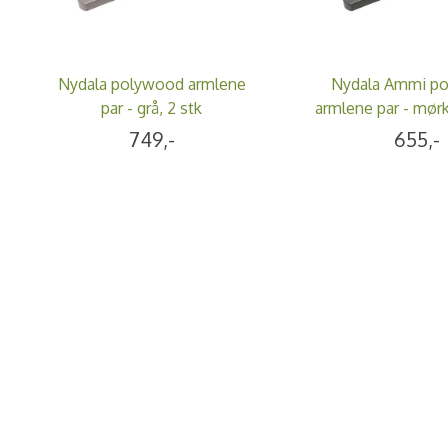
Nydala polywood armlene
Nydala Ammi p
par - grå, 2 stk
armlene par - mørk
749,-
655,-