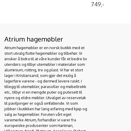
749,-
Atrium hagemøbler
Atrium hagemøbler er en norsk butikk med et
stort utvalg flotte hagemøbler og tilbehør. Vi
ønsker å bidra til at våre kunder får et bedre liv
utendørs og tilbyr utemøbler i materialer som
aluminium, rotting, tre og plast. Vi har et stort
lager i Kristiansand, som gjør det mulig å
lagerføre varene - og dermed levere raskt. I
tillegg til utemøbler, parasoller og møbeltrekk
etc., tilbyr vi en mengde puter og putesett til
nyere og eldre møbler. Utvalget av reservetak
til paviljonger er også omfattende. Vi som
jobber i butikken har lang erfaring med kjøp og
salg av hagemøbler. Foruten vårt eget
varemerke Atrium, forhandler vi varer fra
europeiske produsenter som Hartman,
Hillerstorp, Nardi, Platinum, AeroCover, Biohort,