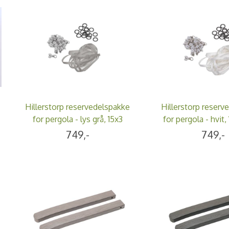
Hillerstorp reservedelspakke
Hillerstorp reserv
for pergola - lys grå, 15x3
for pergola - hvit,
deler
749,-
749,-