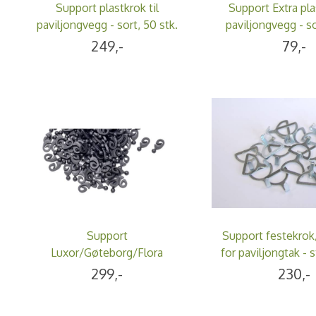
Support plastkrok til
Support Extra pla
paviljongvegg - sort, 50 stk.
paviljongvegg - sor
249,-
79,-
Support
Support festekrok
Luxor/Gøteborg/Flora
for paviljongtak - s
plastkrok til paviljongvegg -
299,-
230,-
sort, 50 stk.