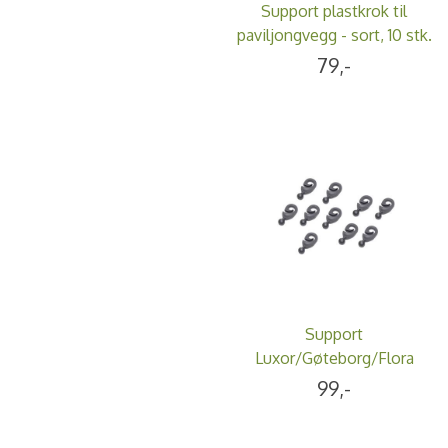
Support plastkrok til
paviljongvegg - sort, 10 stk.
79,-
Support
Luxor/Gøteborg/Flora
plastkrok til paviljongvegg -
99,-
sort, 10 stk.