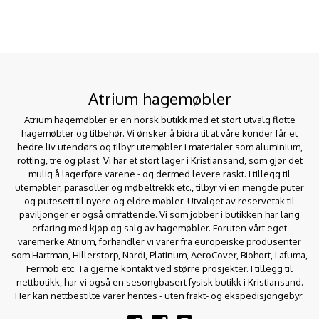
Atrium hagemøbler
Atrium hagemøbler er en norsk butikk med et stort utvalg flotte
hagemøbler og tilbehør. Vi ønsker å bidra til at våre kunder får et
bedre liv utendørs og tilbyr utemøbler i materialer som aluminium,
rotting, tre og plast. Vi har et stort lager i Kristiansand, som gjør det
mulig å lagerføre varene - og dermed levere raskt. I tillegg til
utemøbler, parasoller og møbeltrekk etc., tilbyr vi en mengde puter
og putesett til nyere og eldre møbler. Utvalget av reservetak til
paviljonger er også omfattende. Vi som jobber i butikken har lang
erfaring med kjøp og salg av hagemøbler. Foruten vårt eget
varemerke Atrium, forhandler vi varer fra europeiske produsenter
som Hartman, Hillerstorp, Nardi, Platinum, AeroCover, Biohort, Lafuma,
Fermob etc. Ta gjerne kontakt ved større prosjekter. I tillegg til
nettbutikk, har vi også en sesongbasert fysisk butikk i Kristiansand.
Her kan nettbestilte varer hentes - uten frakt- og ekspedisjongebyr.