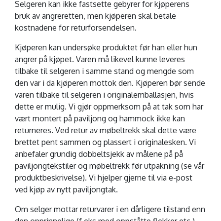
Selgeren kan ikke fastsette gebyrer for kjøperens
bruk av angreretten, men kjøperen skal betale
kostnadene for returforsendelsen.
Kjøperen kan undersøke produktet før han eller hun
angrer på kjøpet. Varen må likevel kunne leveres
tilbake til selgeren i samme stand og mengde som
den var i da kjøperen mottok den. Kjøperen bør sende
varen tilbake til selgeren i originalemballasjen, hvis
dette er mulig. Vi gjør oppmerksom på at tak som har
vært montert på paviljong og hammock ikke kan
returneres. Ved retur av møbeltrekk skal dette være
brettet pent sammen og plassert i originalesken. Vi
anbefaler grundig dobbeltsjekk av målene på på
paviljongtekstiler og møbeltrekk før utpakning (se vår
produktbeskrivelse). Vi hjelper gjerne til via e-post
ved kjøp av nytt paviljongtak.
Om selger mottar returvarer i en dårligere tilstand enn
den opprinnelige (f.eks med oppståtte flekker etc.),