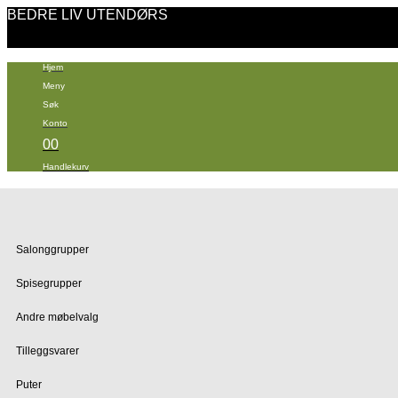
BEDRE LIV UTENDØRS
Hjem
Meny
Søk
Konto
0
0
Handlekurv
Salonggrupper
Spisegrupper
Andre møbelvalg
Tilleggsvarer
Puter