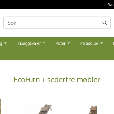
Ras
lg
Tilleggsvarer
Puter
Parasoller
EcoFurn + sedertre møbler