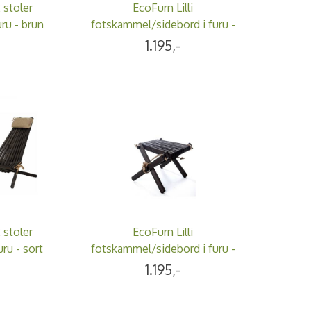
 stoler
EcoFurn Lilli
ru - brun
fotskammel/sidebord i furu -
brun
-
1.195,-
 stoler
EcoFurn Lilli
ru - sort
fotskammel/sidebord i furu -
sort
-
1.195,-