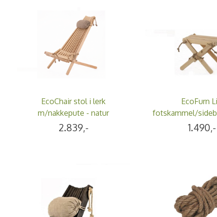
EcoChair stol i lerk
EcoFurn Lil
m/nakkepute - natur
fotskammel/sidebor
natur
2.839,-
1.490,-