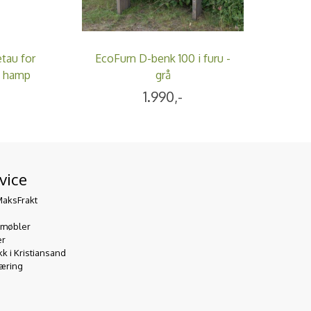
tau for
EcoFurn D-benk 100 i furu -
- hamp
grå
1.990,-
vice
MaksFrakt
emøbler
er
 i Kristiansand
æring