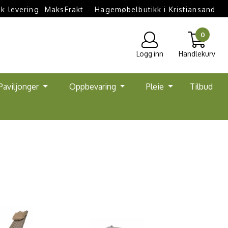
k levering  MaksFrakt
Hagemøbelbutikk i Kristiansand
0
Logg inn
Handlekurv
Paviljonger
Oppbevaring
Pleie
Tilbud