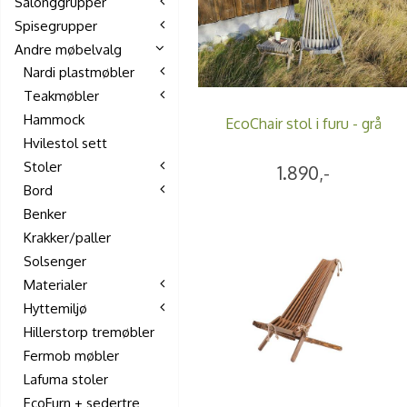
Salonggrupper
Spisegrupper
Andre møbelvalg
Nardi plastmøbler
Teakmøbler
Hammock
EcoChair stol i furu - grå
Hvilestol sett
Stoler
1.890,-
Bord
Benker
Krakker/paller
Solsenger
Materialer
Hyttemiljø
Hillerstorp tremøbler
Fermob møbler
Lafuma stoler
EcoFurn + sedertre