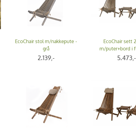
EcoChair stol m/nakkepute -
EcoChair sett 2
grå
m/puter+bord i f
2.139,-
5.473,