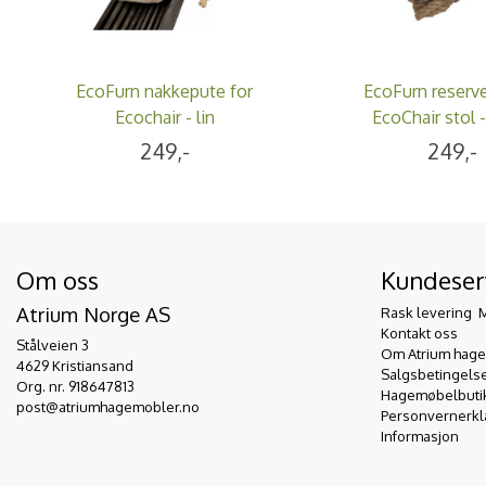
EcoFurn nakkepute for
EcoFurn reserve
Ecochair - lin
EcoChair stol 
249,-
249,-
Om oss
Kundeser
Atrium Norge AS
Rask levering  
Kontakt oss
Stålveien 3
Om Atrium hag
4629 Kristiansand
Salgsbetingels
Org. nr. 918647813
Hagemøbelbutikk
post@atriumhagemobler.no
Personvernerkl
Informasjon