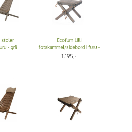
 stoler
Ecofurn Lilli
uru - grå
fotskammel/sidebord i furu -
grå
-
1.195,-