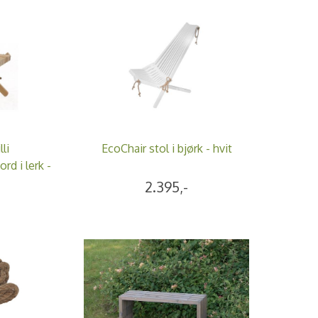
li
EcoChair stol i bjørk - hvit
d i lerk -
2.395,-