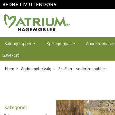
BEDRE LIV UTENDØRS
Salonggrupper
Spisegrupper
Andre møbelva
Gavekort
Hjem
Andre møbelvalg
EcoFurn + sedertre møbler
Kategorier