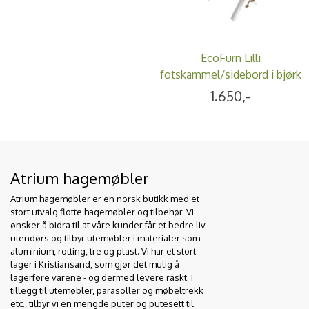
EcoFurn Lilli
fotskammel/sidebord i bjørk
- hvit
1.650,-
Atrium hagemøbler
Atrium hagemøbler er en norsk butikk med et
stort utvalg flotte hagemøbler og tilbehør. Vi
ønsker å bidra til at våre kunder får et bedre liv
utendørs og tilbyr utemøbler i materialer som
aluminium, rotting, tre og plast. Vi har et stort
lager i Kristiansand, som gjør det mulig å
lagerføre varene - og dermed levere raskt. I
tillegg til utemøbler, parasoller og møbeltrekk
etc., tilbyr vi en mengde puter og putesett til