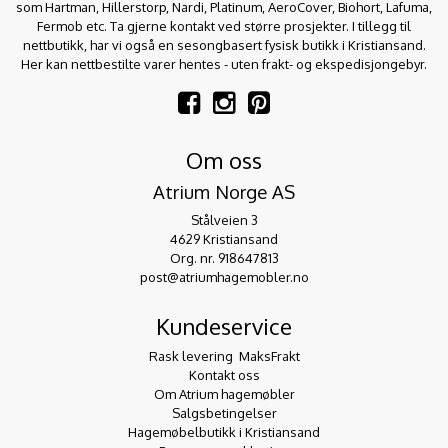
som Hartman, Hillerstorp, Nardi, Platinum, AeroCover, Biohort, Lafuma,
Fermob etc. Ta gjerne kontakt ved større prosjekter. I tillegg til
nettbutikk, har vi også en sesongbasert fysisk butikk i Kristiansand.
Her kan nettbestilte varer hentes - uten frakt- og ekspedisjongebyr.
Om oss
Atrium Norge AS
Stålveien 3
4629 Kristiansand
Org. nr. 918647813
post@atriumhagemobler.no
Kundeservice
Rask levering  MaksFrakt
Kontakt oss
Om Atrium hagemøbler
Salgsbetingelser
Hagemøbelbutikk i Kristiansand