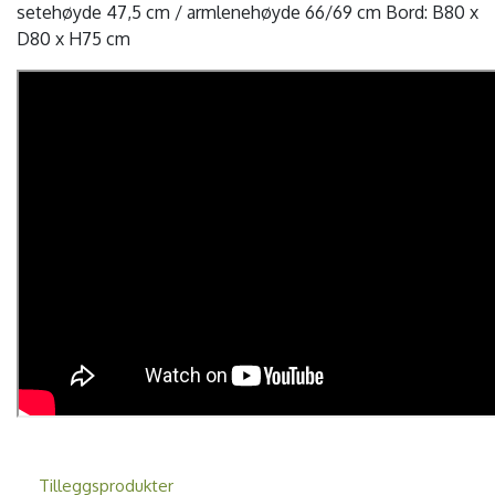
setehøyde 47,5 cm / armlenehøyde 66/69 cm Bord: B80 x
D80 x H75 cm
Tilleggsprodukter