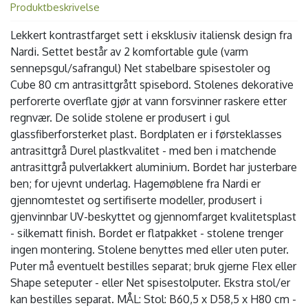
Produktbeskrivelse
Lekkert kontrastfarget sett i eksklusiv italiensk design fra
Nardi. Settet består av 2 komfortable gule (varm
sennepsgul/safrangul) Net stabelbare spisestoler og
Cube 80 cm antrasittgrått spisebord. Stolenes dekorative
perforerte overflate gjør at vann forsvinner raskere etter
regnvær. De solide stolene er produsert i gul
glassfiberforsterket plast. Bordplaten er i førsteklasses
antrasittgrå Durel plastkvalitet - med ben i matchende
antrasittgrå pulverlakkert aluminium. Bordet har justerbare
ben; for ujevnt underlag. Hagemøblene fra Nardi er
gjennomtestet og sertifiserte modeller, produsert i
gjenvinnbar UV-beskyttet og gjennomfarget kvalitetsplast
- silkematt finish. Bordet er flatpakket - stolene trenger
ingen montering. Stolene benyttes med eller uten puter.
Puter må eventuelt bestilles separat; bruk gjerne Flex eller
Shape seteputer - eller Net spisestolputer. Ekstra stol/er
kan bestilles separat. MÅL: Stol: B60,5 x D58,5 x H80 cm -