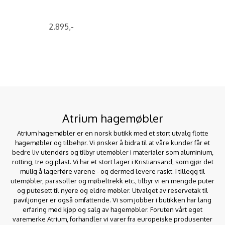
2.895,-
Atrium hagemøbler
Atrium hagemøbler er en norsk butikk med et stort utvalg flotte
hagemøbler og tilbehør. Vi ønsker å bidra til at våre kunder får et
bedre liv utendørs og tilbyr utemøbler i materialer som aluminium,
rotting, tre og plast. Vi har et stort lager i Kristiansand, som gjør det
mulig å lagerføre varene - og dermed levere raskt. I tillegg til
utemøbler, parasoller og møbeltrekk etc., tilbyr vi en mengde puter
og putesett til nyere og eldre møbler. Utvalget av reservetak til
paviljonger er også omfattende. Vi som jobber i butikken har lang
erfaring med kjøp og salg av hagemøbler. Foruten vårt eget
varemerke Atrium, forhandler vi varer fra europeiske produsenter